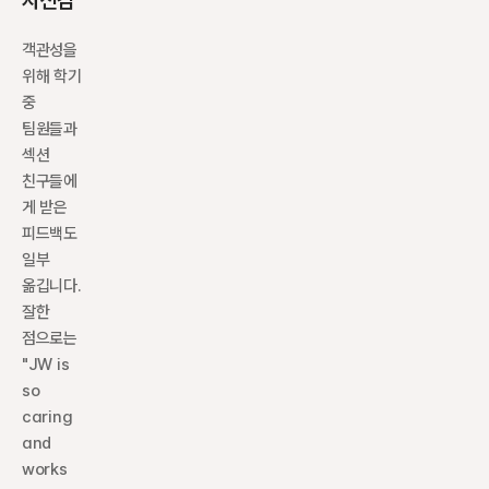
자신감
객관성을 
위해 학기 
중 
팀원들과 
섹션 
친구들에
게 받은 
피드백도 
일부 
옮깁니다. 
잘한 
점으로는 
"JW is 
so 
caring 
and 
works 