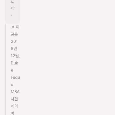
니
다
.
📌 이 
글은 
201
8년 
12월, 
Duk
e 
Fuqu
a 
MBA 
시절 
네이
버 