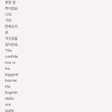
못한 점 
쪽이었습
니다. 
거의 
한목소리
로 
자신감을 
짚더군요. 
"His 
confide
nce is 
his 
biggest 
barrier. 
His 
English 
skills 
are 
quite 