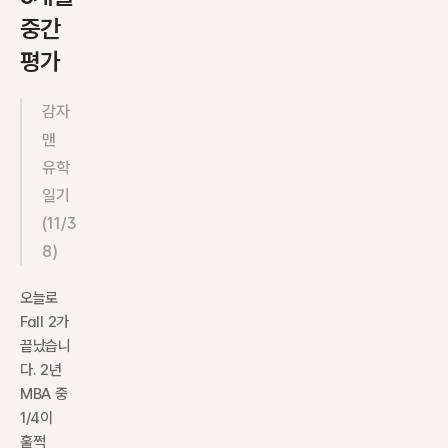
중간
평가
감자
맨 
유학
일기 
(11/3
8)
오늘로 
Fall 2가 
끝났습니
다. 2년 
MBA 중 
1/4이 
훌쩍 