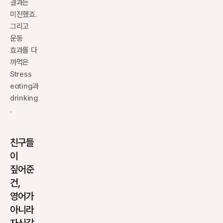
결과는 
미진했죠. 
그리고 
운동 
효과를 다 
까먹은 
Stress 
eating과 
drinking
.
친구들
이 
짚어준 
건, 
영어가 
아니라 