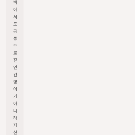
백
에
서
도 
공
통
으
로 
짚
인 
건 
영
어
가 
아
니
라 
자
신