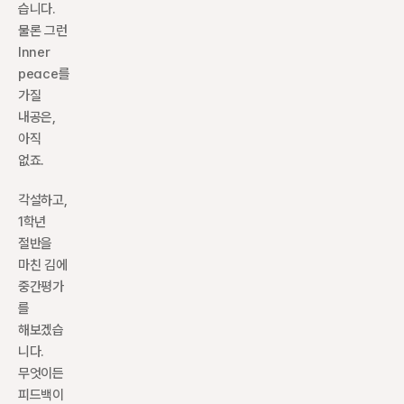
습니다. 
물론 그런 
Inner 
peace를 
가질 
내공은, 
아직 
없죠.
각설하고, 
1학년 
절반을 
마친 김에 
중간평가
를 
해보겠습
니다. 
무엇이든 
피드백이 