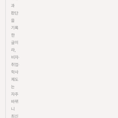
과 
판단
을 
기록
한 
글이
라, 
비자·
취업·
학사 
제도
는 
자주 
바뀌
니 
최신 