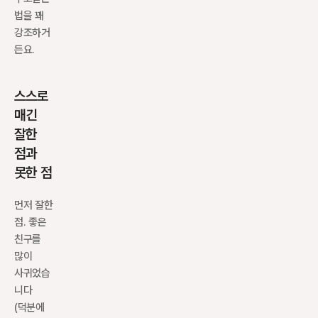
법을 꽤 
강조하거
든요.
스스로 
매긴 
잘한 
점과 
못한 점
먼저 잘한 
점. 좋은 
친구를 
많이 
사귀었습
니다
(덕분에 