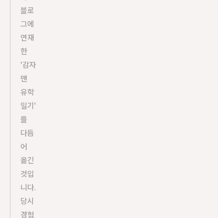
블로
그에 
연재
한 
'감자
맨 
유학
일기'
를 
다듬
어 
옮긴 
것입
니다. 
당시 
경험