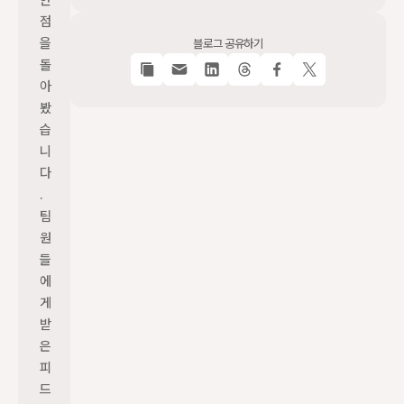
한 
점
을 
블로그 공유하기
돌
아
봤
습
니
다
. 
팀
원
들
에
게 
받
은 
피
드