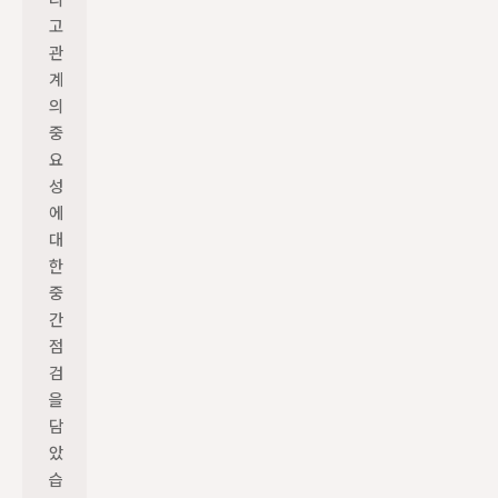
리
고 
관
계
의 
중
요
성
에 
대
한 
중
간 
점
검
을 
담
았
습