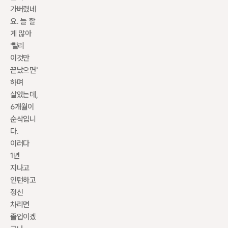
가버렸네
요. 늘 할 
게 많아 
'빨리 
이것만 
끝났으면' 
하며 
살았는데, 
6개월이 
순삭입니
다. 
이러다 
1년 
지나고 
인턴하고 
정신 
차리면 
졸업이겠