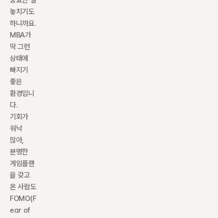
중요한 걸 
놓치기도 
하니까요. 
MBA가 
딱 그런 
상태에 
빠지기 
좋은 
환경입니
다. 
기회가 
워낙 
많아, 
분명한 
게임플랜
을 갖고 
온 사람도 
FOMO(F
ear of 