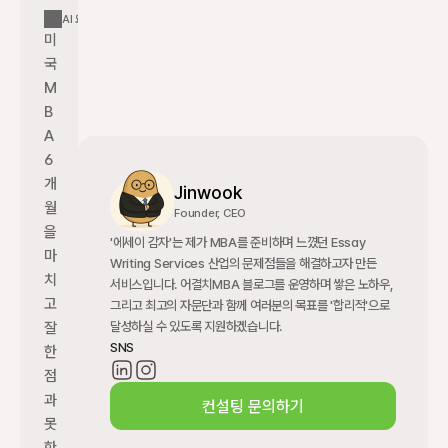
AI 요약
미
국 
M
B
A 
6
개
Jinwook
월
Founder, CEO
을 
'에세이 감자'는 제가 MBA를 준비하며 느꼈던 Essay 
마
Writing Services 산업의 문제점들을 해결하고자 만든 
치
서비스입니다. 어결치MBA 블로그를 운영하며 쌓은 노하우, 
고 
그리고 최고의 자문단과 함께 여러분의 목표를 '합리적'으로 
달성하실 수 있도록 지원하겠습니다.
잘
SNS
한 
점
과 
컨설팅 문의하기
못