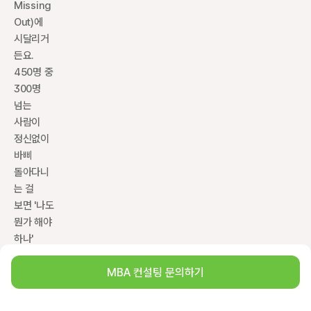
Missing 
Out)에 
시달리거
든요. 
450명 중 
300명 
넘는 
사람이 
정신없이 
바삐 
돌아다니
는 걸 
보면 '나도 
뭔가 해야 
하나' 
싶어집니
MBA 컨설팅 문의하기
다. 남들 
속도에 
급히 발 