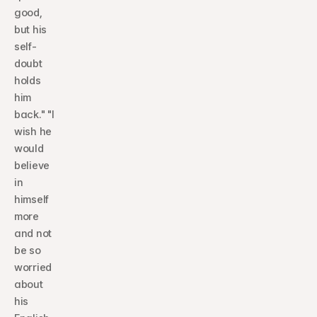
good, 
but his 
self-
doubt 
holds 
him 
back." "I 
wish he 
would 
believe 
in 
himself 
more 
and not 
be so 
worried 
about 
his 