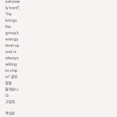
extreme
ly hard", 
"He 
brings 
the 
group's 
energy 
level up 
and is 
always 
willing 
to chip 
in" 같은 
말을 
들었습니
다. 
고맙죠.
핵심은 