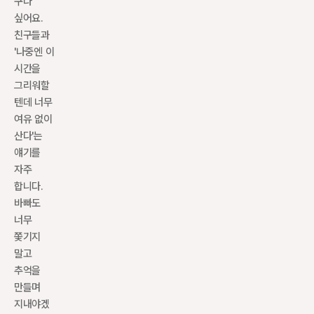
구나 
싶어요. 
친구들과 
'나중엔 이 
시간을 
그리워할 
텐데 너무 
여유 없이 
산다'는 
얘기를 
자주 
합니다. 
바빠도 
너무 
쫓기지 
말고 
추억을 
만들며 
지내야겠