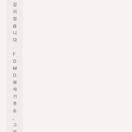
감
이
었
습
니
다
. 
F
O
M
O
와 
자
기 
주
도
, 
그