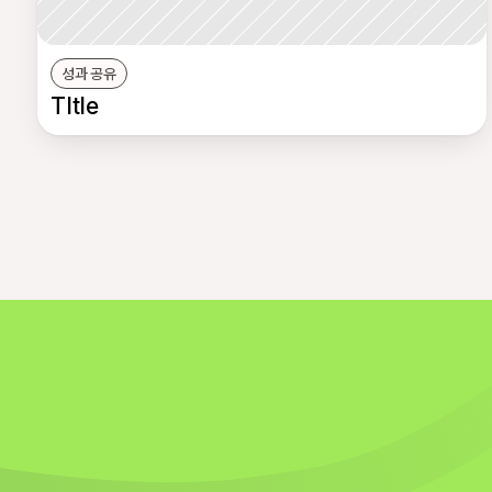
성과 공유
TItle