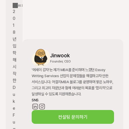
AI 요약
2
0
1
8
년 
입
학
Jinwook
해 
Founder, CEO
시
'에세이 감자'는 제가 MBA를 준비하며 느꼈던 Essay 
작
Writing Services 산업의 문제점들을 해결하고자 만든 
한 
서비스입니다. 어결치MBA 블로그를 운영하며 쌓은 노하우, 
D
그리고 최고의 자문단과 함께 여러분의 목표를 '합리적'으로 
달성하실 수 있도록 지원하겠습니다.
u
SNS
k
e 
F
컨설팅 문의하기
u