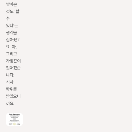
쌓아온 
것도 ‘할 
수 
있다’는 
생각을 
심어줬고
요. 아, 
그리고 
가방끈이 
길어졌습
니다. 
석사 
학위를 
받았으니
까요.