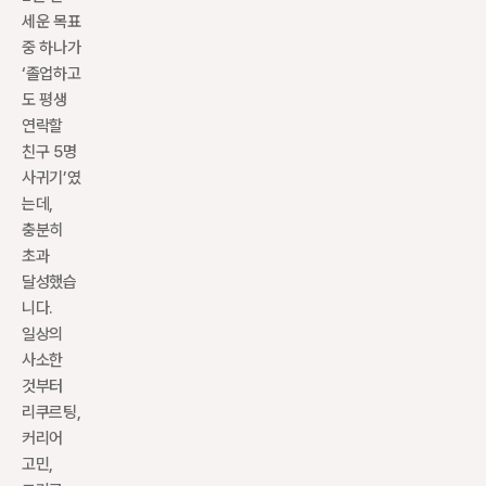
세운 목표 
중 하나가 
‘졸업하고
도 평생 
연락할 
친구 5명 
사귀기’였
는데, 
충분히 
초과 
달성했습
니다. 
일상의 
사소한 
것부터 
리쿠르팅, 
커리어 
고민, 