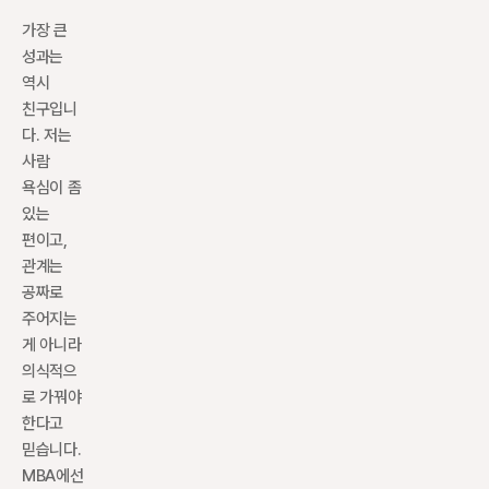
가장 큰 
성과는 
역시 
친구입니
다. 저는 
사람 
욕심이 좀 
있는 
편이고, 
관계는 
공짜로 
주어지는 
게 아니라 
의식적으
로 가꿔야 
한다고 
믿습니다. 
MBA에선 