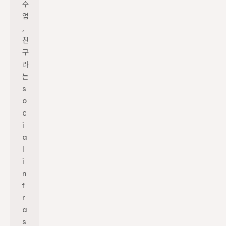
수
업
, 
친
구
라
는 
s
o
c
i
a
l 
i
n
f
r
a
s