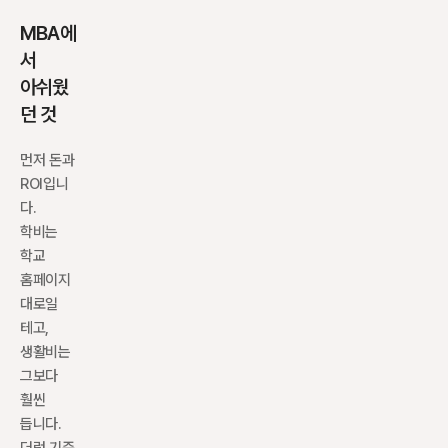
MBA에
서 
아쉬웠
던 것
먼저 돈과 
ROI입니
다. 
학비는 
학교 
홈페이지
대로일 
테고, 
생활비는 
그보다 
훨씬 
듭니다. 