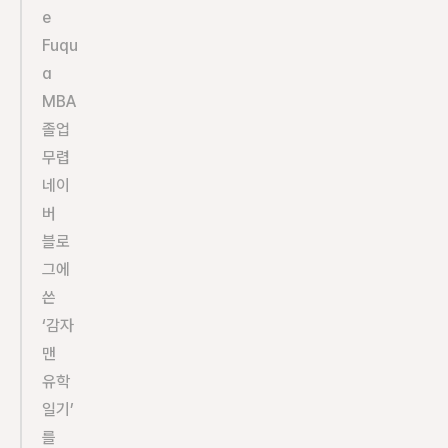
e 
Fuqu
a 
MBA 
졸업 
무렵 
네이
버 
블로
그에 
쓴 
‘감자
맨 
유학
일기’
를 