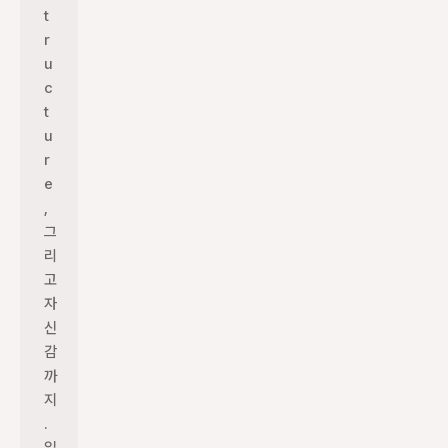
t
r
u
c
t
u
r
e
, 
그
리
고 
자
신
감
까
지
. 