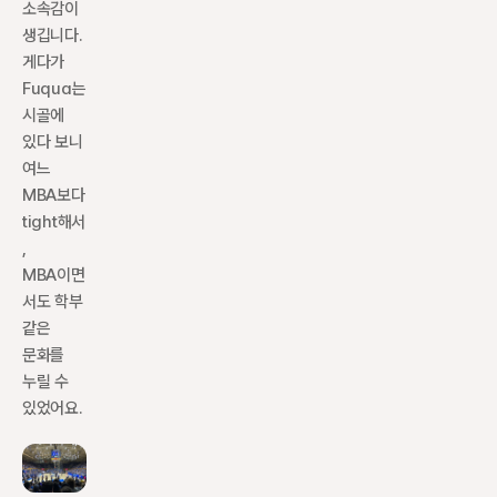
소속감이 
생깁니다. 
게다가 
Fuqua는 
시골에 
있다 보니 
여느 
MBA보다 
tight해서
, 
MBA이면
서도 학부 
같은 
문화를 
누릴 수 
있었어요.