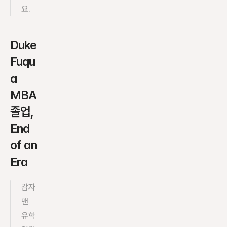
요.
Duke 
Fuqu
a 
MBA 
졸업, 
End 
of an 
Era
감자
맨 
유학