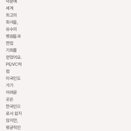
덕분에 
세계 
최고의 
회사들, 
유수의 
병원들과 
면접 
기회를 
얻었어요. 
PE/VC처
럼 
미국인도 
가기 
어려운 
곳은 
한국인으
로서 쉽지 
않지만, 
평균적인 