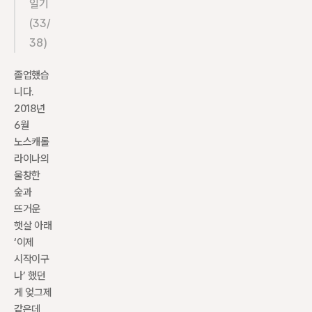
일기 
(33/
38)
졸업했습
니다. 
2018년 
6월 
노스캐롤
라이나의 
울창한 
숲과 
뜨거운 
햇살 아래 
‘이제 
시작이구
나’ 했던 
게 엊그제 
같은데 