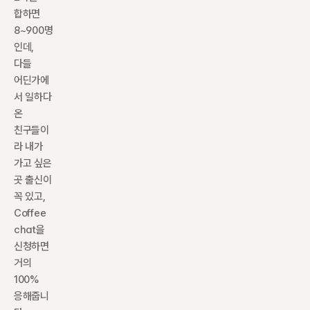
합하면 
8~900명
인데, 
다들 
어딘가에
서 일하다 
온 
친구들이
라 내가 
가고 싶은 
곳 출신이 
꼭 있고, 
Coffee 
chat을 
신청하면 
거의 
100% 
응해줍니