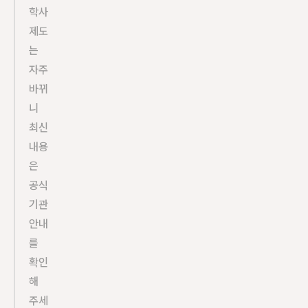
학사 
제도
는 
자주 
바뀌
니 
최신 
내용
은 
공식 
기관 
안내
를 
확인
해 
주세