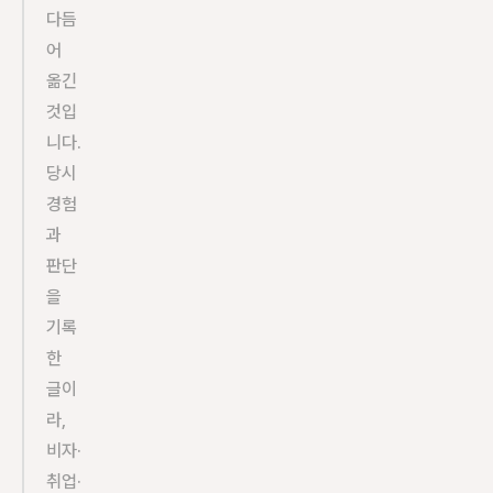
다듬
어 
옮긴 
것입
니다. 
당시 
경험
과 
판단
을 
기록
한 
글이
라, 
비자·
취업·