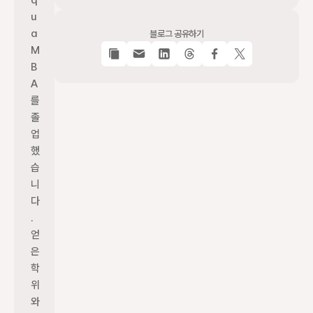
q
u
a 
블로그 공유하기
M
B
A
를 
졸
업
했
습
니
다
. 
얻
은 
학
위
와 