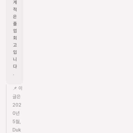
게 
적
은 
졸
업 
회
고
입
니
다
.
📌 이 
글은 
202
0년 
5월, 
Duk