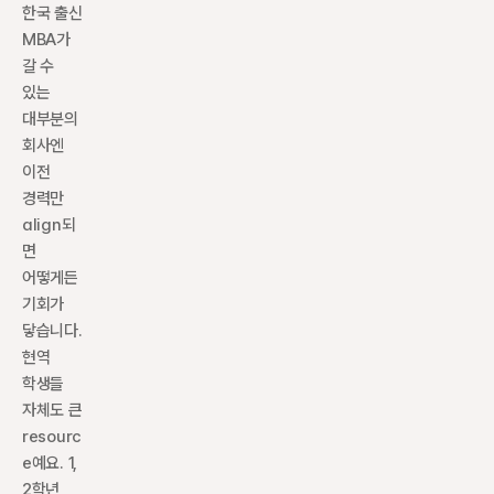
한국 출신 
MBA가 
갈 수 
있는 
대부분의 
회사엔 
이전 
경력만 
align되
면 
어떻게든 
기회가 
닿습니다. 
현역 
학생들 
자체도 큰 
resourc
e예요. 1, 
2학년 