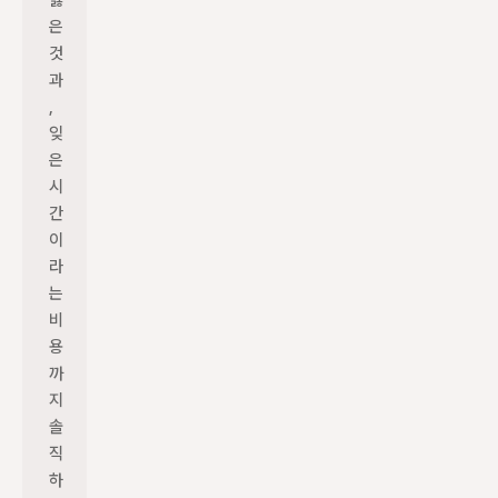
잃
은 
것
과
, 
잊
은 
시
간
이
라
는 
비
용
까
지 
솔
직
하