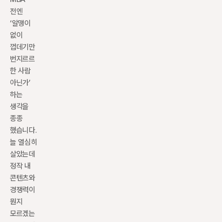
전엔 
‘알맹이 
없이 
껍데기만 
번지르르
한 사람 
아닌가’ 
하는 
생각을 
종종 
했습니다. 
늘 열심히 
살았는데 
정작 내 
콘텐츠와 
경쟁력이 
뭔지 
모르겠는 