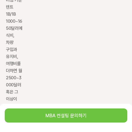
더럼 기준 
렌트 
1B/1B 
1000~16
50달러에 
식비, 
차량 
구입과 
유지비, 
여행비를 
더하면 월 
2500~3
000달러 
혹은 그 
이상이 
어렵지 
않아요. 
MBA 컨설팅 문의하기
대도시는 
여기에 