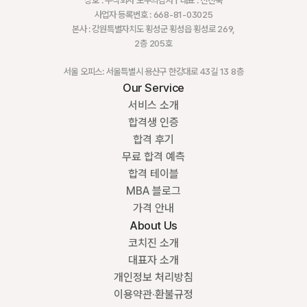
상호 : 주식회사 모두의감자 | 대표 : 신진욱
사업자 등록번호 : 668-81-03025
본사 : 강원특별자치도 횡성군 횡성읍 횡성로 269,
2층 205호
서울 오피스: 서울특별시 용산구 한강대로 43길 13 8층
Our Service
서비스 소개
합격생 인증
합격 후기
무료 합격 예측
합격 테이블
MBA 블로그
가격 안내
About Us
코치진 소개
대표자 소개
개인정보 처리방침
이용약관·환불규정