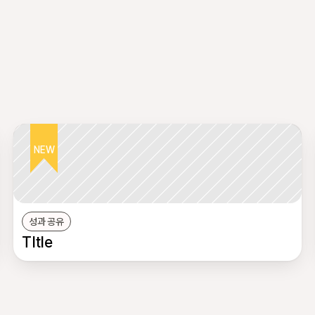
NEW
성과 공유
TItle