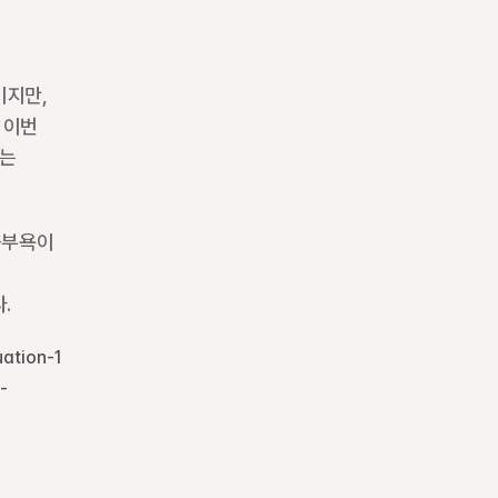
지만, 
이번 
는 
승부욕이 
.
ation-1
-